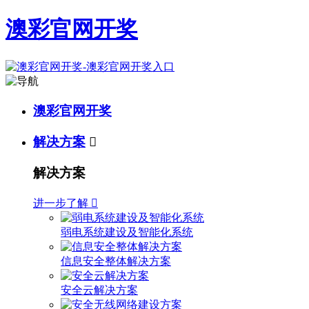
澳彩官网开奖
澳彩官网开奖
解决方案

解决方案
进一步了解

弱电系统建设及智能化系统
信息安全整体解决方案
安全云解决方案