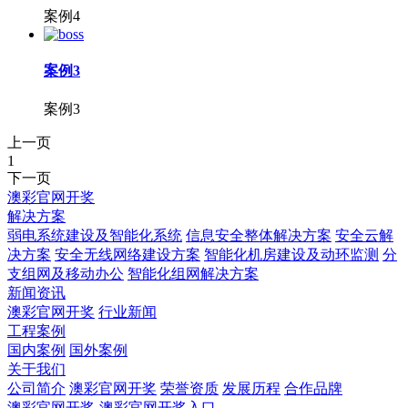
案例4
案例3
案例3
上一页
1
下一页
澳彩官网开奖
解决方案
弱电系统建设及智能化系统
信息安全整体解决方案
安全云解
决方案
安全无线网络建设方案
智能化机房建设及动环监测
分
支组网及移动办公
智能化组网解决方案
新闻资讯
澳彩官网开奖
行业新闻
工程案例
国内案例
国外案例
关于我们
公司简介
澳彩官网开奖
荣誉资质
发展历程
合作品牌
澳彩官网开奖-澳彩官网开奖入口