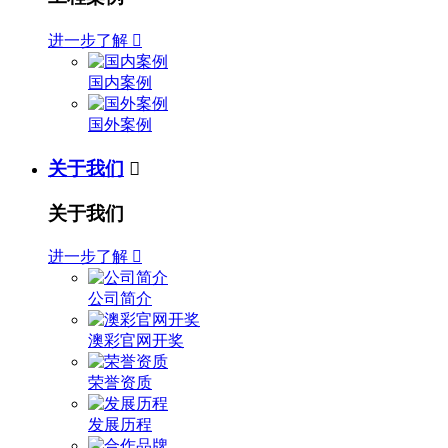
进一步了解

国内案例
国外案例
关于我们

关于我们
进一步了解

公司简介
澳彩官网开奖
荣誉资质
发展历程