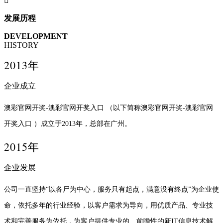

发展历程
DEVELOPMENT
HISTORY
2013年
企业成立
澳彩官网开奖-澳彩官网开奖入口 （以下简称澳彩官网开奖-澳彩官网
开奖入口 ）成立于2013年，总部在广州。
2015年
企业发展
公司一直坚持“以各尸为中心，服务只有起点，满意没有终点”为企业使
命，依托多年的行业经验，以客户需求为导向，用优质产品、专业技
术和完善服务为依托，为客户提供专业的、前瞻性的新IT信息技术解