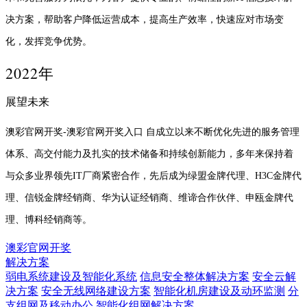
决方案，帮助客户降低运营成本，提高生产效率，快速应对市场变
化，发挥竞争优势。
2022年
展望未来
澳彩官网开奖-澳彩官网开奖入口 自成立以来不断优化先进的服务管理
体系、高交付能力及扎实的技术储备和持续创新能力，多年来保持着
与众多业界领先IT厂商紧密合作，先后成为绿盟金牌代理、H3C金牌代
理、信锐金牌经销商、华为认证经销商、维谛合作伙伴、申瓯金牌代
理、博科经销商等。
澳彩官网开奖
解决方案
弱电系统建设及智能化系统
信息安全整体解决方案
安全云解
决方案
安全无线网络建设方案
智能化机房建设及动环监测
分
支组网及移动办公
智能化组网解决方案