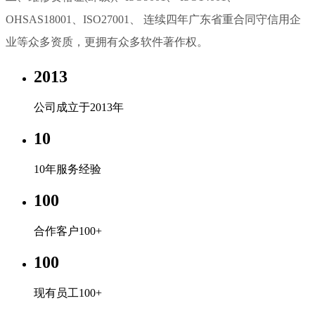
OHSAS18001、ISO27001、 连续四年广东省重合同守信用企
业等众多资质，更拥有众多软件著作权。
2013
公司成立于2013年
10
10年服务经验
100
合作客户100+
100
现有员工100+