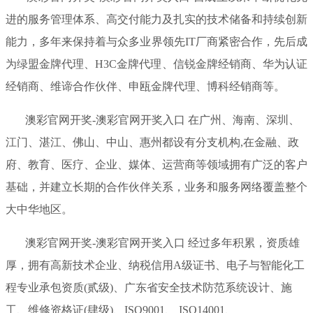
进的服务管理体系、高交付能力及扎实的技术储备和持续创新
能力，多年来保持着与众多业界领先IT厂商紧密合作，先后成
为绿盟金牌代理、H3C金牌代理、信锐金牌经销商、华为认证
经销商、维谛合作伙伴、申瓯金牌代理、博科经销商等。
澳彩官网开奖-澳彩官网开奖入口 在广州、海南、深圳、
江门、湛江、佛山、中山、惠州都设有分支机构,在金融、政
府、教育、医疗、企业、媒体、运营商等领域拥有广泛的客户
基础，并建立长期的合作伙伴关系，业务和服务网络覆盖整个
大中华地区。
澳彩官网开奖-澳彩官网开奖入口 经过多年积累，资质雄
厚，拥有高新技术企业、纳税信用A级证书、电子与智能化工
程专业承包资质(贰级)、广东省安全技术防范系统设计、施
工、维修资格证(肆级)、ISO9001、 ISO14001、