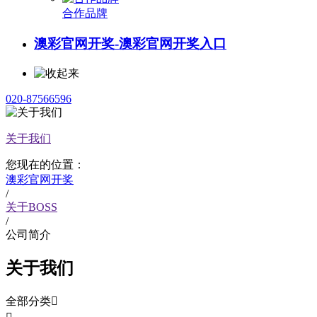
合作品牌
澳彩官网开奖-澳彩官网开奖入口
020-87566596
关于我们
您现在的位置：
澳彩官网开奖
/
关于BOSS
/
公司简介
关于我们
全部分类
