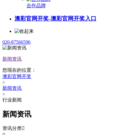
合作品牌
澳彩官网开奖-澳彩官网开奖入口
020-87566596
新闻资讯
您现在的位置：
澳彩官网开奖
>
新闻资讯
>
行业新闻
新闻资讯
资讯分类
