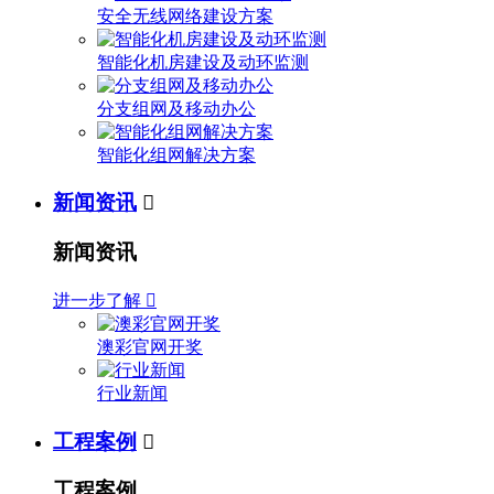
安全无线网络建设方案
智能化机房建设及动环监测
分支组网及移动办公
智能化组网解决方案
新闻资讯

新闻资讯
进一步了解

澳彩官网开奖
行业新闻
工程案例

工程案例